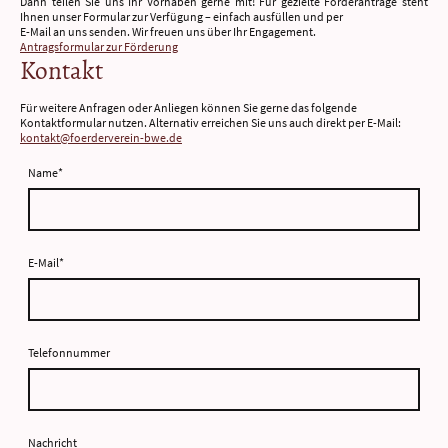
Dann teilen Sie uns Ihr Vorhaben gerne mit! Für gezielte Förderanträge steht
Ihnen unser Formular zur Verfügung – einfach ausfüllen und per
E-Mail an uns senden. Wir freuen uns über Ihr Engagement.
Antragsformular zur Förderung
Kontakt
Für weitere Anfragen oder Anliegen können Sie gerne das folgende
Kontaktformular nutzen. Alternativ erreichen Sie uns auch direkt per E-Mail:
kontakt@foerderverein-bwe.de
Name
*
E-Mail
*
Telefonnummer
Nachricht